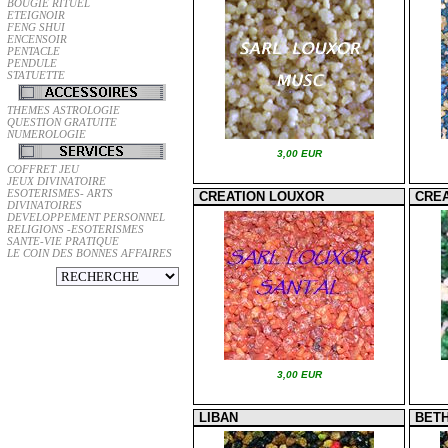
BOUGIE RITUEL
ETEIGNOIR
FENG SHUI
ENCENSOIR
PENTACLE
PENDULE
STATUETTE
THEMES ASTROLOGIE
QUESTION GRATUITE
NUMEROLOGIE
3,00 EUR
COFFRET JEU
JEUX DIVINATOIRE
ESOTERISMES- ARTS
CREATION LOUXOR
CRE
DIVINATOIRES
DEVELOPPEMENT PERSONNEL
RELIGIONS -ESOTERISMES
SANTE-VIE PRATIQUE
LE COIN DES BONNES AFFAIRES
3,00 EUR
LIBAN
BET