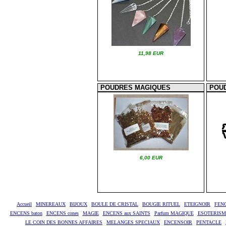
11,98 EUR
POUDRES MAGIQUES
POU
6,00 EUR
Accueil
MINEREAUX
BIJOUX
BOULE DE CRISTAL
BOUGIE RITUEL
ETEIGNOIR
FEN
ENCENS baton
ENCENS cones
MAGIE
ENCENS aux SAINTS
Parfum MAGIQUE
ESOTERISME
LE COIN DES BONNES AFFAIRES
MELANGES SPECIAUX
ENCENSOIR
PENTACLE