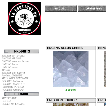
Accueil
ENCENS ALLUN CHEEB
BENJ
ENCENS NATURELS
ENCENS GRAINS
ENCENS creation louxor
ENCENS baton
ENCENS cones
MAGIE
ENCENS aux SAINTS
Parfum MAGIQUE
MELANGES SPECIAUX
POUDRE haitienne
POUDRE MAGIQUE
PROMMO DU MOIS
POUDRE VAUDOU
3,00 EUR
MINEREAUX
CREATION LOUXOR
CRE
BIJOUX
BOULE DE CRISTAL