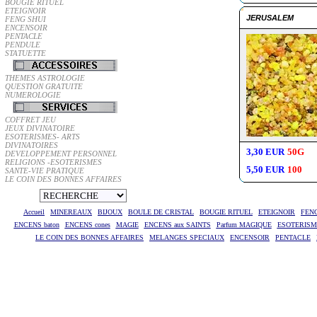
BOUGIE RITUEL
ETEIGNOIR
JERUSALEM
FENG SHUI
ENCENSOIR
PENTACLE
PENDULE
STATUETTE
THEMES ASTROLOGIE
QUESTION GRATUITE
NUMEROLOGIE
COFFRET JEU
JEUX DIVINATOIRE
ESOTERISMES- ARTS
DIVINATOIRES
3,30 EUR
50G
DEVELOPPEMENT PERSONNEL
RELIGIONS -ESOTERISMES
5,50 EUR
100
SANTE-VIE PRATIQUE
LE COIN DES BONNES AFFAIRES
Accueil
MINEREAUX
BIJOUX
BOULE DE CRISTAL
BOUGIE RITUEL
ETEIGNOIR
FEN
ENCENS baton
ENCENS cones
MAGIE
ENCENS aux SAINTS
Parfum MAGIQUE
ESOTERISME
LE COIN DES BONNES AFFAIRES
MELANGES SPECIAUX
ENCENSOIR
PENTACLE