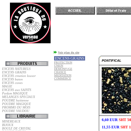
Accueil
Voir plan du site
ENCENS GRAINS
PONTIFICAL
PROTECTION
UNION
ENCENS NATURELS
DEMONFUGE
ENCENS GRAINS
CHANCE
MEDITATION
ENCENS creation louxor
COMMERCE
ENCENS baton
ENCENS cones
MAGIE
ENCENS aux SAINTS
Parfum MAGIQUE
MELANGES SPECIAUX
POUDRE haitienne
POUDRE MAGIQUE
PROMMO DU MOIS
POUDRE VAUDOU
6,60 EUR
SHT 50
MINEREAUX
BIJOUX
11,55 EUR
SHT 1
BOULE DE CRISTAL