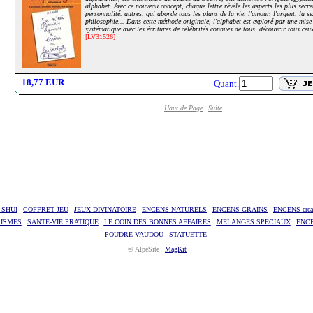
alphabet. Avec ce nouveau concept, chaque lettre révèle les aspects les plus secre
personnalité. autres, qui aborde tous les plans de la vie, l'amour, l'argent, la se
philosophie... Dans cette méthode originale, l'alphabet est exploré par une mise
systématique avec les écritures de célébrités connues de tous. découvrir tous ceu
[LV31526]
18,77 EUR
Quant.
Haut de Page
Suite
 SHUI
COFFRET JEU
JEUX DIVINATOIRE
ENCENS NATURELS
ENCENS GRAINS
ENCENS creat
RISMES
SANTE-VIE PRATIQUE
LE COIN DES BONNES AFFAIRES
MELANGES SPECIAUX
ENC
POUDRE VAUDOU
STATUETTE
© AlpeSite
MagKit