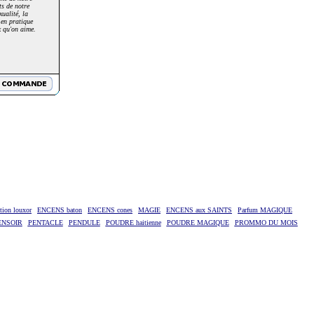
ts de notre
xualité, la
 en pratique
x qu'on aime.
ion louxor
ENCENS baton
ENCENS cones
MAGIE
ENCENS aux SAINTS
Parfum MAGIQUE
ENSOIR
PENTACLE
PENDULE
POUDRE haitienne
POUDRE MAGIQUE
PROMMO DU MOIS