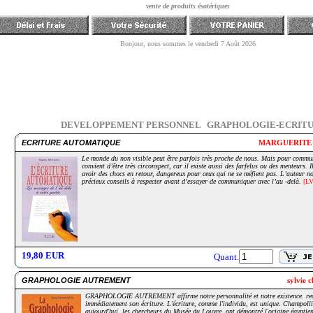
DEVELOPPEMENT PERSONNEL
GRAPHOLOGIE-ECRIT
ECRITURE AUTOMATIQUE
MARGUERITE
Le monde du non visible peut être parfois très proche de nous. Mais pour commun
convient d’être très circonspect, car il existe aussi des farfelus ou des menteurs. I
avoir des chocs en retour, dangereux pour ceux qui ne se méfient pas. L’auteur no
précieux conseils à respecter avant d’essayer de communiquer avec l’au -delà.
[LV
19,80 EUR
Quant.
GRAPHOLOGIE AUTREMENT
sylvie 
GRAPHOLOGIE AUTREMENT affirme notre personnalité et notre existence. re
immédiatement son écriture. L'écriture, comme l'individu, est unique. Champolli
aujourd'hui, les chercheurs du Musée du Louvre, ont démontré l'origine égyptie