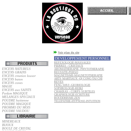
Accueil
Voir plan du site
DEVELOPPEMENT PERSONNEL
REFEXOLOGIE-MASSAGES
PIERRES - CRISTAUX
ENCENS NATURELS
AROMATHERAPIE- PHYTOTHERAPIE
ENCENS GRAINS
REUSSITE-PERSO
MAGNETISME-MAGNETOTHERAPIE
ENCENS creation louxor
ARTS MARTIAUX -QI CONG-TAI CHI
ENCENS baton
REVES
ENCENS cones
FENG SHUI -GEOBIOLOGIE
MAGIE
SOPHROLOGIE-REIKI
ENCENS aux SAINTS
CHAKRAS - CORPS SUBTILES
Parfum MAGIQUE
GRAPHOLOGIE-ECRITURE
MELANGES SPECIAUX
BOUDDHISME-ZEN
POUDRE haitienne
TELEPATHIE-HYPNOSE-INTUITION
POUDRE MAGIQUE
PROMMO DU MOIS
POUDRE VAUDOU
MINEREAUX
BIJOUX
BOULE DE CRISTAL