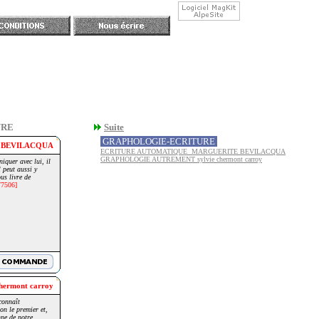
URE
Suite
GRAPHOLOGIE-ECRITURE
 BEVILACQUA
ECRITURE AUTOMATIQUE MARGUERITE BEVILACQUA
GRAPHOLOGIE AUTREMENT sylvie chermont carroy
iquer avec lui, il
l peut aussi y
us livre de
7506]
chermont carroy
connaît
on le premier et,
nne de notre