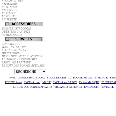
BOUGIE RITUEL
ETEIGNOIR
FENG SHUI
ENCENSOIR
PENTACLE
PENDULE
STATUETTE
THEMES ASTROLOGIE
QUESTION GRATUITE
NUMEROLOGIE
COFFRET JEU
JEUX DIVINATOIRE
ESOTERISMES- ARTS
DIVINATOIRES
DEVELOPPEMENT PERSONNEL
RELIGIONS -ESOTERISMES
SANTE-VIE PRATIQUE
LE COIN DES BONNES AFFAIRES
Accueil
MINEREAUX
BIJOUX
BOULE DE CRISTAL
BOUGIE RITUEL
ETEIGNOIR
FEN
ENCENS baton
ENCENS cones
MAGIE
ENCENS aux SAINTS
Parfum MAGIQUE
ESOTERISME
LE COIN DES BONNES AFFAIRES
MELANGES SPECIAUX
ENCENSOIR
PENTACLE