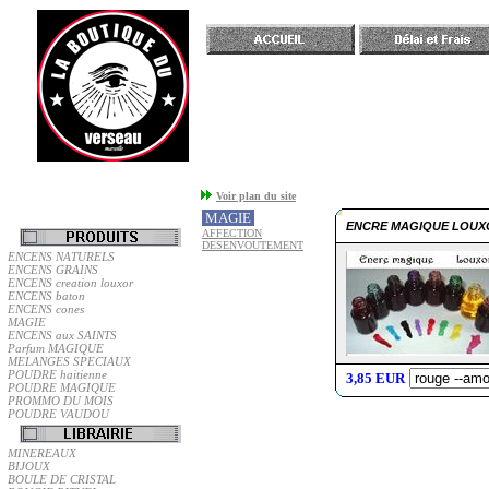
Accueil
Voir plan du site
MAGIE
ENCRE MAGIQUE LOU
AFFECTION
DESENVOUTEMENT
ENCENS NATURELS
ENCENS GRAINS
ENCENS creation louxor
ENCENS baton
ENCENS cones
MAGIE
ENCENS aux SAINTS
Parfum MAGIQUE
MELANGES SPECIAUX
POUDRE haitienne
3,85 EUR
POUDRE MAGIQUE
PROMMO DU MOIS
POUDRE VAUDOU
MINEREAUX
BIJOUX
BOULE DE CRISTAL