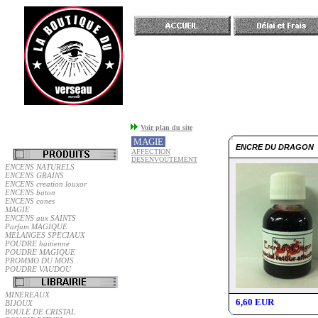
Accueil
Voir plan du site
MAGIE
ENCRE DU DRAGON
AFFECTION
DESENVOUTEMENT
ENCENS NATURELS
ENCENS GRAINS
ENCENS creation louxor
ENCENS baton
ENCENS cones
MAGIE
ENCENS aux SAINTS
Parfum MAGIQUE
MELANGES SPECIAUX
POUDRE haitienne
POUDRE MAGIQUE
PROMMO DU MOIS
POUDRE VAUDOU
MINEREAUX
6,60 EUR
BIJOUX
BOULE DE CRISTAL