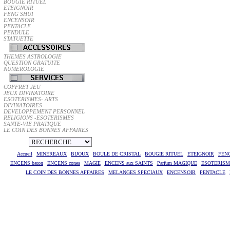
BOUGIE RITUEL
ETEIGNOIR
FENG SHUI
ENCENSOIR
PENTACLE
PENDULE
STATUETTE
THEMES ASTROLOGIE
QUESTION GRATUITE
NUMEROLOGIE
COFFRET JEU
JEUX DIVINATOIRE
ESOTERISMES- ARTS
DIVINATOIRES
DEVELOPPEMENT PERSONNEL
RELIGIONS -ESOTERISMES
SANTE-VIE PRATIQUE
LE COIN DES BONNES AFFAIRES
Accueil
MINEREAUX
BIJOUX
BOULE DE CRISTAL
BOUGIE RITUEL
ETEIGNOIR
FEN
ENCENS baton
ENCENS cones
MAGIE
ENCENS aux SAINTS
Parfum MAGIQUE
ESOTERISME
LE COIN DES BONNES AFFAIRES
MELANGES SPECIAUX
ENCENSOIR
PENTACLE