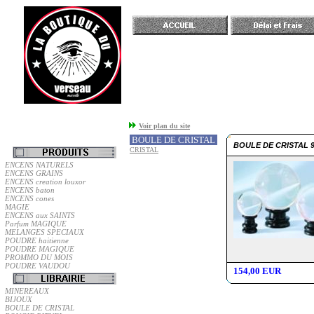
Accueil
Voir plan du site
BOULE DE CRISTAL
BOULE DE CRISTAL 
CRISTAL
ENCENS NATURELS
ENCENS GRAINS
ENCENS creation louxor
ENCENS baton
ENCENS cones
MAGIE
ENCENS aux SAINTS
Parfum MAGIQUE
MELANGES SPECIAUX
POUDRE haitienne
POUDRE MAGIQUE
PROMMO DU MOIS
POUDRE VAUDOU
154,00 EUR
MINEREAUX
BIJOUX
BOULE DE CRISTAL