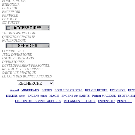
BOUGIE RITUEL
ETEIGNOIR
FENG SHUI
ENCENSOIR
PENTACLE
PENDULE
STATUETTE
THEMES ASTROLOGIE
QUESTION GRATUITE
NUMEROLOGIE
COFFRET JEU
JEUX DIVINATOIRE
ESOTERISMES- ARTS
DIVINATOIRES
DEVELOPPEMENT PERSONNEL
RELIGIONS -ESOTERISMES
SANTE-VIE PRATIQUE
LE COIN DES BONNES AFFAIRES
Accueil
MINEREAUX
BIJOUX
BOULE DE CRISTAL
BOUGIE RITUEL
ETEIGNOIR
FEN
ENCENS baton
ENCENS cones
MAGIE
ENCENS aux SAINTS
Parfum MAGIQUE
ESOTERISME
LE COIN DES BONNES AFFAIRES
MELANGES SPECIAUX
ENCENSOIR
PENTACLE