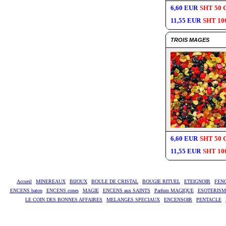
6,60 EUR
SHT 50 
11,55 EUR
SHT 10
TROIS MAGES
6,60 EUR
SHT 50 
11,55 EUR
SHT 10
Accueil
MINEREAUX
BIJOUX
BOULE DE CRISTAL
BOUGIE RITUEL
ETEIGNOIR
FEN
ENCENS baton
ENCENS cones
MAGIE
ENCENS aux SAINTS
Parfum MAGIQUE
ESOTERISME
LE COIN DES BONNES AFFAIRES
MELANGES SPECIAUX
ENCENSOIR
PENTACLE