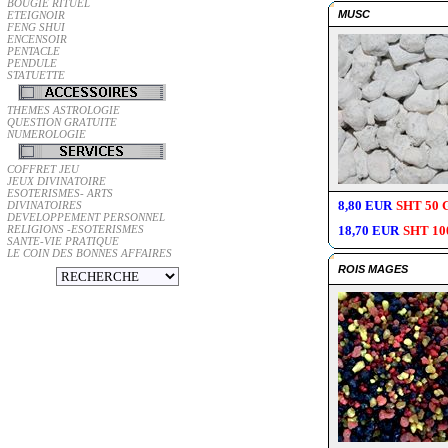
BOUGIE RITUEL
MUSC
ETEIGNOIR
FENG SHUI
ENCENSOIR
PENTACLE
PENDULE
STATUETTE
THEMES ASTROLOGIE
QUESTION GRATUITE
NUMEROLOGIE
COFFRET JEU
JEUX DIVINATOIRE
ESOTERISMES- ARTS
8,80 EUR
SHT 50 
DIVINATOIRES
DEVELOPPEMENT PERSONNEL
RELIGIONS -ESOTERISMES
18,70 EUR
SHT 10
SANTE-VIE PRATIQUE
LE COIN DES BONNES AFFAIRES
ROIS MAGES