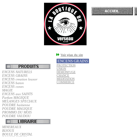
Accueil
Voir plan du site
ENCENS GRAINS
PROTECTION
UNION
ENCENS NATURELS
DEMONFUGE
ENCENS GRAINS
CHANCE
MEDITATION
ENCENS creation louxor
COMMERCE
ENCENS baton
ENCENS cones
MAGIE
ENCENS aux SAINTS
Parfum MAGIQUE
MELANGES SPECIAUX
POUDRE haitienne
POUDRE MAGIQUE
PROMMO DU MOIS
POUDRE VAUDOU
MINEREAUX
BIJOUX
BOULE DE CRISTAL