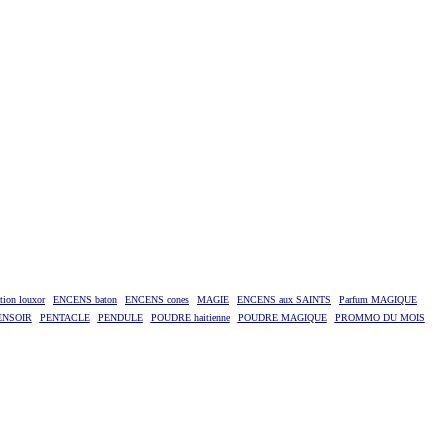
ion louxor
ENCENS baton
ENCENS cones
MAGIE
ENCENS aux SAINTS
Parfum MAGIQUE
ENSOIR
PENTACLE
PENDULE
POUDRE haitienne
POUDRE MAGIQUE
PROMMO DU MOIS