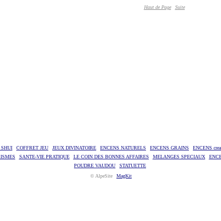
Haut de Page
Suite
 SHUI
COFFRET JEU
JEUX DIVINATOIRE
ENCENS NATURELS
ENCENS GRAINS
ENCENS creat
RISMES
SANTE-VIE PRATIQUE
LE COIN DES BONNES AFFAIRES
MELANGES SPECIAUX
ENC
POUDRE VAUDOU
STATUETTE
© AlpeSite
MagKit