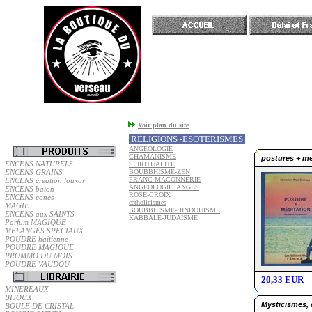
Accueil
Voir plan du site
RELIGIONS -ESOTERISMES
ANGEOLOGIE
CHAMANISME
postures + me
ENCENS NATURELS
SPIRITUALITE
ENCENS GRAINS
BOUBBHISME-ZEN
FRANC-MACONNERIE
ENCENS creation louxor
ANGEOLOGIE_ANGES
ENCENS baton
ROSE-CROIX
ENCENS cones
catholicismes
MAGIE
BOUBBHISME-HINDOUISME
ENCENS aux SAINTS
KABBALE-JUDAÏSME
Parfum MAGIQUE
MELANGES SPECIAUX
POUDRE haitienne
POUDRE MAGIQUE
PROMMO DU MOIS
POUDRE VAUDOU
20,33 EUR
MINEREAUX
BIJOUX
Mysticismes, 
BOULE DE CRISTAL