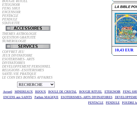
BOUGIE RITUEL
ETEIGNOIR
LA BIBLE PO
FENG SHUI
ENCENSOIR
PENTACLE
PENDULE
STATUETTE
THEMES ASTROLOGIE
QUESTION GRATUITE
NUMEROLOGIE
10,43 EUR
COFFRET JEU
JEUX DIVINATOIRE
ESOTERISMES- ARTS
DIVINATOIRES
DEVELOPPEMENT PERSONNEL
RELIGIONS -ESOTERISMES
SANTE-VIE PRATIQUE
LE COIN DES BONNES AFFAIRES
Accueil
MINEREAUX
BIJOUX
BOULE DE CRISTAL
BOUGIE RITUEL
ETEIGNOIR
FENG SHU
ENCENS aux SAINTS
Parfum MAGIQUE
ESOTERISMES- ARTS DIVINATOIRES
DEVELOPPEME
PENTACLE
PENDULE
POUDRE ha