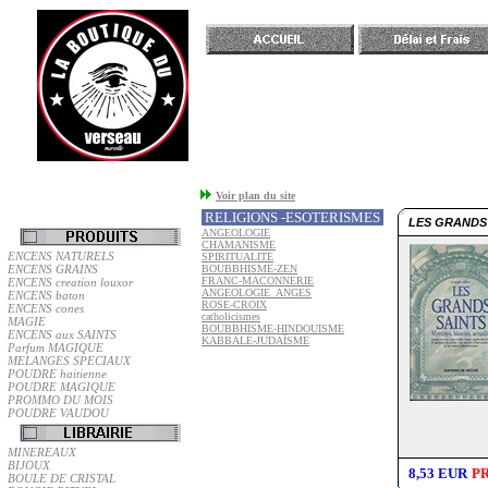
Accueil
Voir plan du site
RELIGIONS -ESOTERISMES
LES GRANDS
ANGEOLOGIE
CHAMANISME
ENCENS NATURELS
SPIRITUALITE
ENCENS GRAINS
BOUBBHISME-ZEN
FRANC-MACONNERIE
ENCENS creation louxor
ANGEOLOGIE_ANGES
ENCENS baton
ROSE-CROIX
ENCENS cones
catholicismes
MAGIE
BOUBBHISME-HINDOUISME
ENCENS aux SAINTS
KABBALE-JUDAÏSME
Parfum MAGIQUE
MELANGES SPECIAUX
POUDRE haitienne
POUDRE MAGIQUE
PROMMO DU MOIS
POUDRE VAUDOU
MINEREAUX
BIJOUX
8,53 EUR
PR
BOULE DE CRISTAL