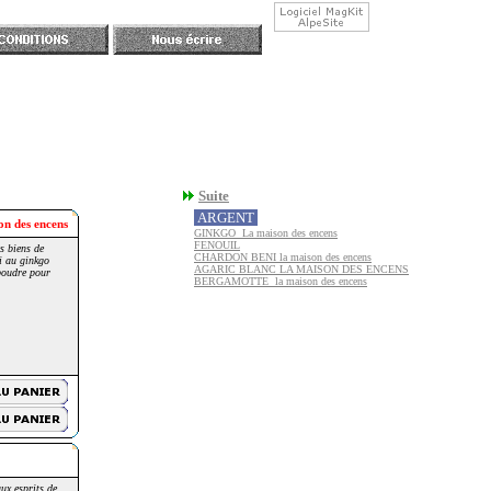
Suite
ARGENT
on des encens
GINKGO La maison des encens
FENOUIL
s biens de
CHARDON BENI la maison des encens
i au ginkgo
AGARIC BLANC LA MAISON DES ENCENS
 poudre pour
BERGAMOTTE la maison des encens
ux esprits de