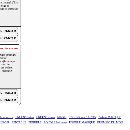
et le mal d'être
 et de la
 dans ce domaine
on des encens
naie circulant
périté
 efficacité,un
 avec des
t ces mêmes
te- monnaie
ion louxor
ENCENS baton
ENCENS cones
MAGIE
ENCENS aux SAINTS
Parfum MAGIQUE
ENSOIR
PENTACLE
PENDULE
POUDRE haitienne
POUDRE MAGIQUE
PROMMO DU MOIS