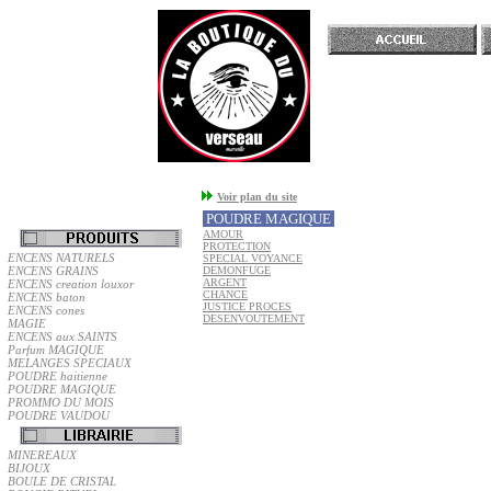
Accueil
Voir plan du site
POUDRE MAGIQUE
AMOUR
PROTECTION
ENCENS NATURELS
SPECIAL VOYANCE
ENCENS GRAINS
DEMONFUGE
ARGENT
ENCENS creation louxor
CHANCE
ENCENS baton
JUSTICE PROCES
ENCENS cones
DESENVOUTEMENT
MAGIE
ENCENS aux SAINTS
Parfum MAGIQUE
MELANGES SPECIAUX
POUDRE haitienne
POUDRE MAGIQUE
PROMMO DU MOIS
POUDRE VAUDOU
MINEREAUX
BIJOUX
BOULE DE CRISTAL