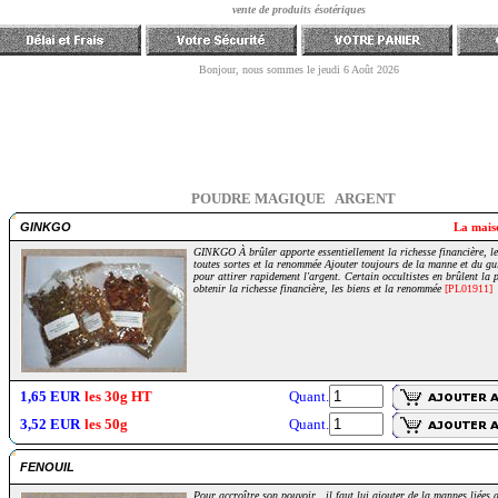
POUDRE MAGIQUE
ARGENT
GINKGO
La mais
GINKGO À brûler apporte essentiellement la richesse financière, le
toutes sortes et la renommée Ajouter toujours de la manne et du gu
pour attirer rapidement l'argent. Certain occultistes en brûlent la
obtenir la richesse financière, les biens et la renommée
[PL01911]
1,65 EUR
les 30g HT
Quant.
3,52 EUR
les 50g
Quant.
FENOUIL
Pour accroître son pouvoir , il faut lui ajouter de la mannes liées a