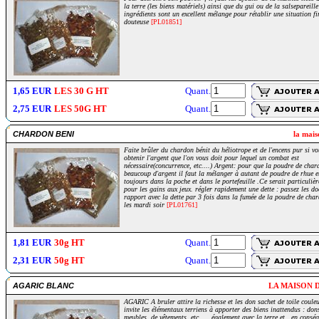
la terre (les biens matériels) ainsi que du gui ou de la salsepareille
ingrédients sont un excellent mélange pour rétablir une situation fi
douteuse
[PL01851]
1,65 EUR
LES 30 G HT
Quant.
2,75 EUR
LES 50G HT
Quant.
CHARDON BENI
la mais
Faite brûler du chardon bénit du héliotrope et de l'encens pur si v
obtenir l'argent que l'on vous doit pour lequel un combat est
nécessaire(concurrence, etc....) Argent: pour que la poudre de chard
beaucoup d'argent il faut la mélanger à autant de poudre de rhue e
toujours dans la poche et dans le portefeuille .Ce serait particulièr
pour les gains aux jeux. régler rapidement une dette : passez les d
rapport avec la dette par 3 fois dans la fumée de la poudre de cha
les mardi soir
[PL01761]
1,81 EUR
30g HT
Quant.
2,31 EUR
50g HT
Quant.
AGARIC BLANC
LA MAISON 
AGARIC A bruler attire la richesse et les don sachet de toile coul
invite les élémentaux terriens à apporter des biens inattendus : dons
meubles, de vêtements, etc..... également avec la terre et , en consé