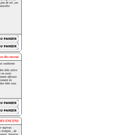
 peu de sel ,ces
nancière
on des encens
ous souhaitez
on béni attire
t en avoir
ement efficace
ocument en
rdon béni tous
DES ENCENS
eur marron
 d'objets , de
quence, favorise