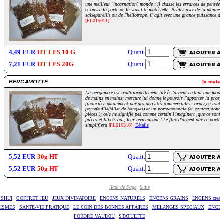
une meilleur "incarnation" monde : il chasse les errances de pensée 
et ouvre la porte de la stabilité matérielle. Brûler avec de la manne
salsepareille ou de l'heliotrope. il agit avec une grande puissance
[PL015011]
4,49 EUR
HT LES 10 G
Quant.
7,21 EUR
HT LES 20G
Quant.
BERGAMOTTE
la mais
La bergamote est traditionnellement liée à l'argent en tant que mon
de mains en mains; mercure lui donne le pouvoir l'apporter la pros
financière notamment par des activités commerciales . orner,en toute
portefeuille(billet de banques) et un porte-monnaie (en contact,donc
pièces ); cela ne signifie pas comme certain l'imaginent ,que ce son
pièces et billets qui, leur reviendront ! Le flux d'argent par ce por
simplifiera
[PL016310]
Détails
5,52 EUR
30g HT
Quant.
5,52 EUR
50g HT
Quant.
Haut de Page
Suite
 SHUI
COFFRET JEU
JEUX DIVINATOIRE
ENCENS NATURELS
ENCENS GRAINS
ENCENS creat
RISMES
SANTE-VIE PRATIQUE
LE COIN DES BONNES AFFAIRES
MELANGES SPECIAUX
ENC
POUDRE VAUDOU
STATUETTE