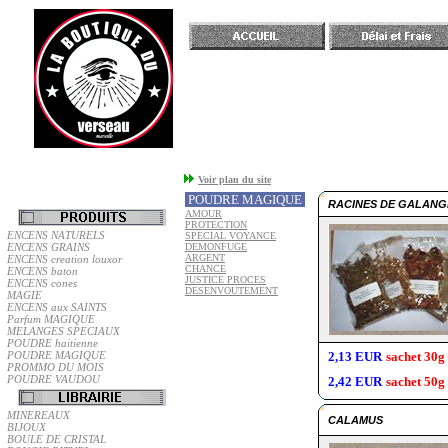
Accueil
Voir plan du site
POUDRE MAGIQUE
RACINES DE GALANG
AMOUR
PROTECTION
ENCENS NATURELS
SPECIAL VOYANCE
ENCENS GRAINS
DEMONFUGE
ARGENT
ENCENS creation louxor
CHANCE
ENCENS baton
JUSTICE PROCES
ENCENS cones
DESENVOUTEMENT
MAGIE
ENCENS aux SAINTS
Parfum MAGIQUE
MELANGES SPECIAUX
POUDRE haitienne
POUDRE MAGIQUE
2,13 EUR
sachet 30
PROMMO DU MOIS
POUDRE VAUDOU
2,42 EUR
sachet 50
MINEREAUX
CALAMUS
BIJOUX
BOULE DE CRISTAL