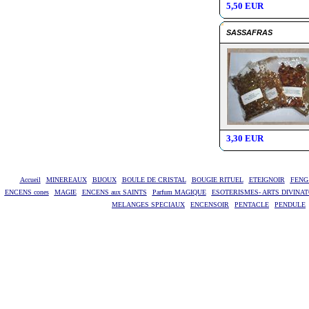
5,50 EUR
SASSAFRAS
3,30 EUR
Accueil
MINEREAUX
BIJOUX
BOULE DE CRISTAL
BOUGIE RITUEL
ETEIGNOIR
FENG
ENCENS cones
MAGIE
ENCENS aux SAINTS
Parfum MAGIQUE
ESOTERISMES- ARTS DIVINAT
MELANGES SPECIAUX
ENCENSOIR
PENTACLE
PENDULE