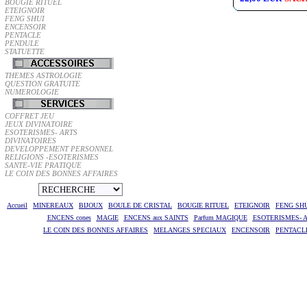
BOUGIE RITUEL
ETEIGNOIR
FENG SHUI
ENCENSOIR
PENTACLE
PENDULE
STATUETTE
THEMES ASTROLOGIE
QUESTION GRATUITE
NUMEROLOGIE
COFFRET JEU
JEUX DIVINATOIRE
ESOTERISMES- ARTS
DIVINATOIRES
DEVELOPPEMENT PERSONNEL
RELIGIONS -ESOTERISMES
SANTE-VIE PRATIQUE
LE COIN DES BONNES AFFAIRES
Accueil
MINEREAUX
BIJOUX
BOULE DE CRISTAL
BOUGIE RITUEL
ETEIGNOIR
FENG SH
ENCENS cones
MAGIE
ENCENS aux SAINTS
Parfum MAGIQUE
ESOTERISMES- A
LE COIN DES BONNES AFFAIRES
MELANGES SPECIAUX
ENCENSOIR
PENTACL