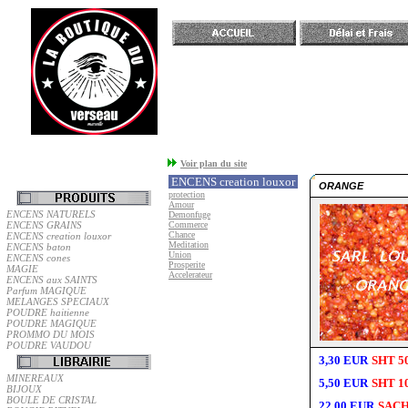
Accueil
Voir plan du site
ENCENS creation louxor
ORANGE
protection
Amour
ENCENS NATURELS
Demonfuge
ENCENS GRAINS
Commerce
Chance
ENCENS creation louxor
Meditation
ENCENS baton
Union
ENCENS cones
Prosperite
MAGIE
Accelerateur
ENCENS aux SAINTS
Parfum MAGIQUE
MELANGES SPECIAUX
POUDRE haitienne
POUDRE MAGIQUE
PROMMO DU MOIS
POUDRE VAUDOU
3,30 EUR
SHT 5
MINEREAUX
5,50 EUR
SHT 1
BIJOUX
BOULE DE CRISTAL
22,00 EUR
SACH